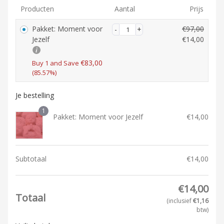
Producten
Aantal
Prijs
Pakket: Moment voor
€
97,00
O
Jezelf
€
14,00
o
H
r
u
€
83,00
Buy 1 and Save
s
(85.57%)
i
p
d
r
i
Je bestelling
o
g
1
n
e
Pakket: Moment voor Jezelf
€
14,00
k
p
e
r
l
i
i
j
Subtotaal
€
14,00
j
s
k
i
e
€
14,00
s:
Totaal
p
€1
(inclusief
€
1,16
r
4,
btw)
i
0