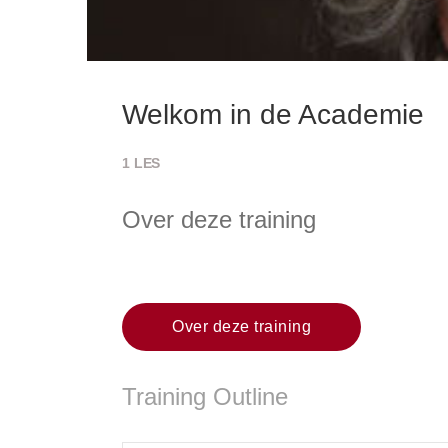
Welkom in de Academie
1
LES
Over deze training
Over deze training
Training Outline