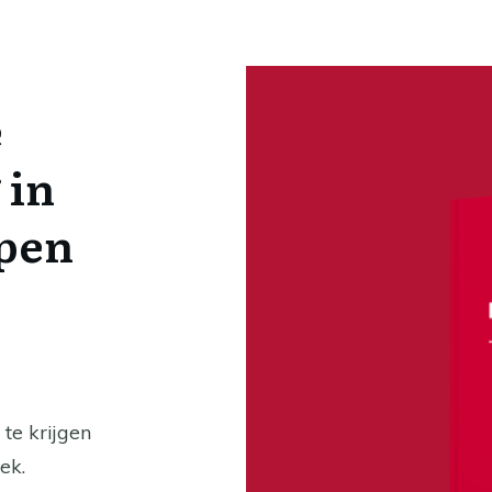
e
 in
ppen
te krijgen
ek.