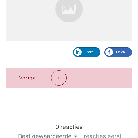
Share
Delen
Vorige
0 reacties
Best gewaardeerde
reacties eerst