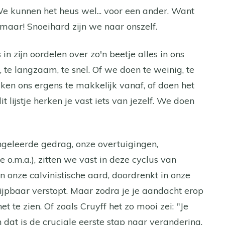
 We kunnen het heus wel... voor een ander. Want
n maar! Snoeihard zijn we naar onszelf.
in zijn oordelen over zo'n beetje alles in ons
m, te langzaam, te snel. Of we doen te weinig, te
maken ons ergens te makkelijk vanaf, of doen het
dit lijstje herken je vast iets van jezelf. We doen
ngeleerde gedrag, onze overtuigingen,
o.m.a.), zitten we vast in deze cyclus van
 in onze calvinistische aard, doordrenkt in onze
rijpbaar verstopt. Maar zodra je je aandacht erop
 het te zien. Of zoals Cruyff het zo mooi zei: "Je
En dat is de cruciale eerste stap naar verandering.