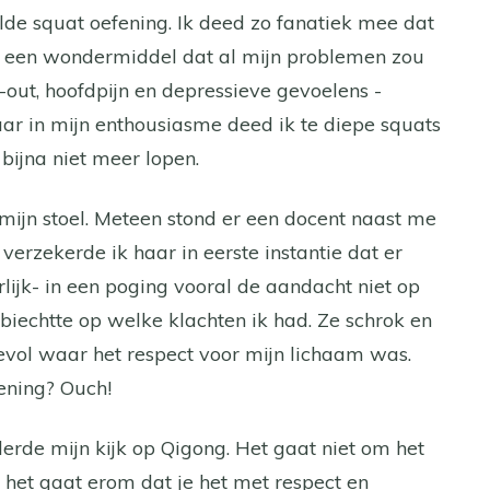
alde squat oefening. Ik deed zo fanatiek mee dat
ls een wondermiddel dat al mijn problemen zou
n-out, hoofdpijn en depressieve gevoelens -
ar in mijn enthousiasme deed ik te diepe squats
n bijna niet meer lopen.
r mijn stoel. Meteen stond er een docent naast me
verzekerde ik haar in eerste instantie dat er
ijk- in een poging vooral de aandacht niet op
ik biechtte op welke klachten ik had. Ze schrok en
vol waar het respect voor mijn lichaam was.
ening? Ouch!
erde mijn kijk op Qigong. Het gaat niet om het
 het gaat erom dat je het met respect en