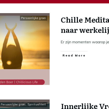
Chille Medita
Persoonlijke groei
naar werkeli
Er zijn momenten waarop je 
​Read More
Innerlijke Vr
,
Persoonlijke groei
,
Spiritualiteit