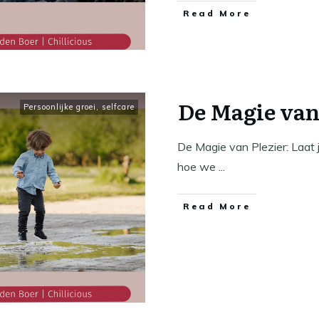
​Read More
De Magie van
Persoonlijke groei
,
selfcare
De Magie van Plezier: Laat j
hoe we
...
​Read More